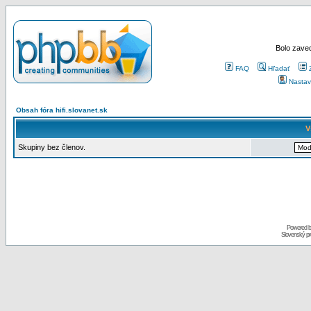
Bolo zaved
FAQ
Hľadať
Nastav
Obsah fóra hifi.slovanet.sk
V
Skupiny bez členov.
Powered 
Slovenský p