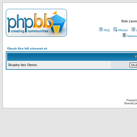
Bolo zaved
FAQ
Hľadať
Nastav
Obsah fóra hifi.slovanet.sk
V
Skupiny bez členov.
Powered 
Slovenský p