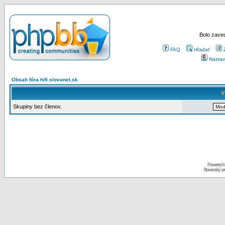
Bolo zaved
FAQ
Hľadať
Nastav
Obsah fóra hifi.slovanet.sk
V
Skupiny bez členov.
Powered 
Slovenský p