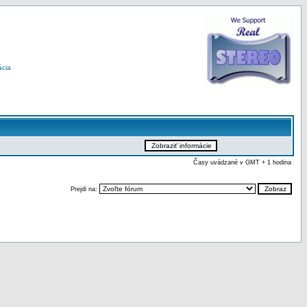
ácia
Časy uvádzané v GMT + 1 hodina
Prejdi na: