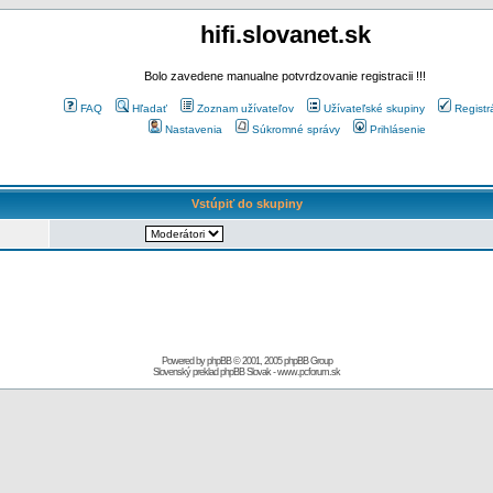
hifi.slovanet.sk
Bolo zavedene manualne potvrdzovanie registracii !!!
FAQ
Hľadať
Zoznam užívateľov
Užívateľské skupiny
Registr
Nastavenia
Súkromné správy
Prihlásenie
Vstúpiť do skupiny
Powered by
phpBB
© 2001, 2005 phpBB Group
Slovenský preklad
phpBB Slovak
-
www.pcforum.sk