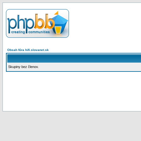
Obsah fóra hifi.slovanet.sk
Skupiny bez členov.