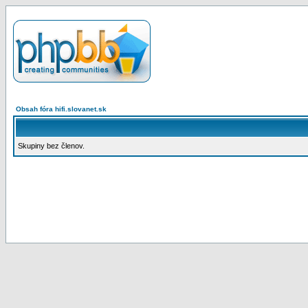
Obsah fóra hifi.slovanet.sk
Skupiny bez členov.