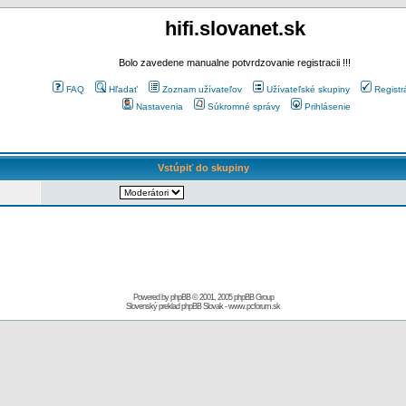
hifi.slovanet.sk
Bolo zavedene manualne potvrdzovanie registracii !!!
FAQ
Hľadať
Zoznam užívateľov
Užívateľské skupiny
Registr
Nastavenia
Súkromné správy
Prihlásenie
Vstúpiť do skupiny
Powered by
phpBB
© 2001, 2005 phpBB Group
Slovenský preklad
phpBB Slovak
-
www.pcforum.sk