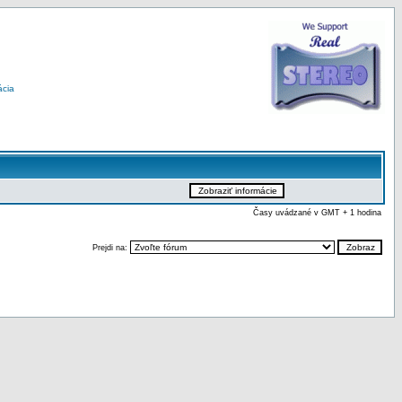
ácia
Časy uvádzané v GMT + 1 hodina
Prejdi na: