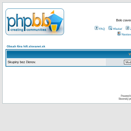
Bolo zaved
FAQ
Hľadať
Nastav
Obsah fóra hifi.slovanet.sk
V
Skupiny bez členov.
Powered 
Slovenský p