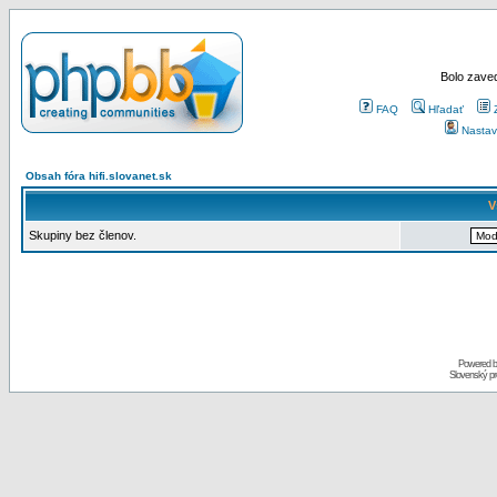
Bolo zaved
FAQ
Hľadať
Nastav
Obsah fóra hifi.slovanet.sk
V
Skupiny bez členov.
Powered 
Slovenský p