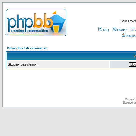
Bolo zaved
FAQ
Hľadať
Nastav
Obsah fóra hifi.slovanet.sk
V
Skupiny bez členov.
Powered 
Slovenský p