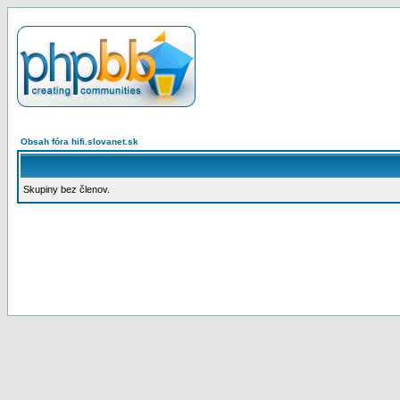
Obsah fóra hifi.slovanet.sk
Skupiny bez členov.