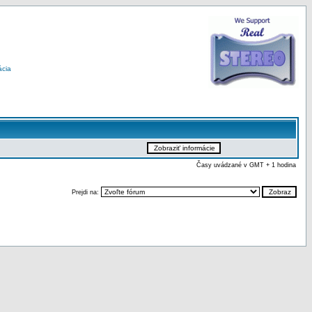
ácia
Časy uvádzané v GMT + 1 hodina
Prejdi na: