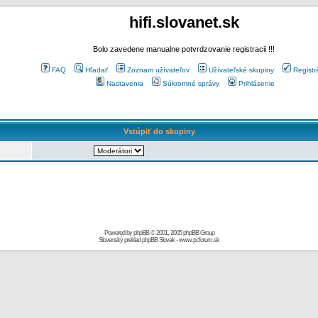
hifi.slovanet.sk
Bolo zavedene manualne potvrdzovanie registracii !!!
FAQ
Hľadať
Zoznam užívateľov
Užívateľské skupiny
Registr
Nastavenia
Súkromné správy
Prihlásenie
Vstúpiť do skupiny
Powered by
phpBB
© 2001, 2005 phpBB Group
Slovenský preklad
phpBB Slovak
-
www.pcforum.sk