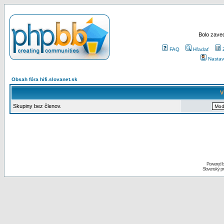
Bolo zaved
FAQ
Hľadať
Nastav
Obsah fóra hifi.slovanet.sk
V
Skupiny bez členov.
Powered 
Slovenský p