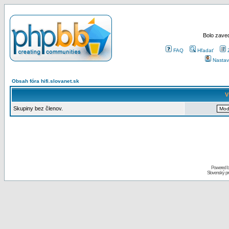
Bolo zaved
FAQ
Hľadať
Nastav
Obsah fóra hifi.slovanet.sk
V
Skupiny bez členov.
Powered 
Slovenský p