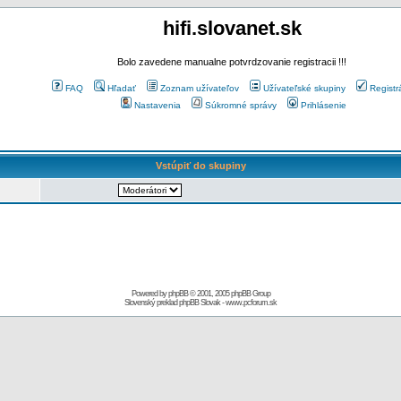
hifi.slovanet.sk
Bolo zavedene manualne potvrdzovanie registracii !!!
FAQ
Hľadať
Zoznam užívateľov
Užívateľské skupiny
Registr
Nastavenia
Súkromné správy
Prihlásenie
Vstúpiť do skupiny
Powered by
phpBB
© 2001, 2005 phpBB Group
Slovenský preklad
phpBB Slovak
-
www.pcforum.sk