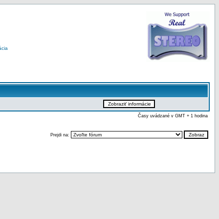
ácia
Časy uvádzané v GMT + 1 hodina
Prejdi na: