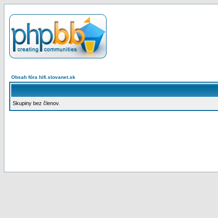
Obsah fóra hifi.slovanet.sk
Skupiny bez členov.