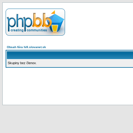
Obsah fóra hifi.slovanet.sk
Skupiny bez členov.