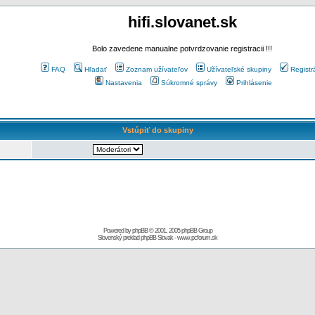
hifi.slovanet.sk
Bolo zavedene manualne potvrdzovanie registracii !!!
FAQ
Hľadať
Zoznam užívateľov
Užívateľské skupiny
Registr
Nastavenia
Súkromné správy
Prihlásenie
Vstúpiť do skupiny
Powered by
phpBB
© 2001, 2005 phpBB Group
Slovenský preklad
phpBB Slovak
-
www.pcforum.sk