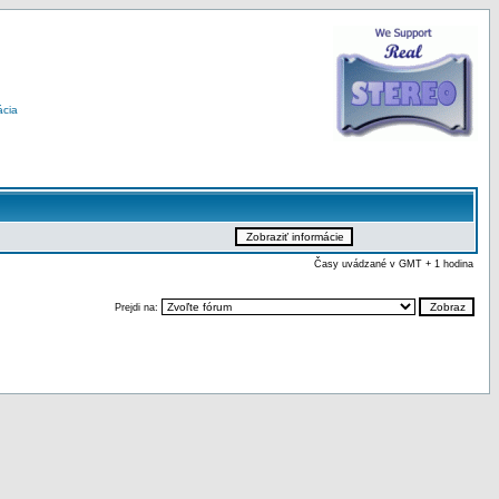
ácia
Časy uvádzané v GMT + 1 hodina
Prejdi na: