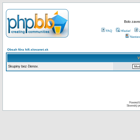
Bolo zaved
FAQ
Hľadať
Nastav
Obsah fóra hifi.slovanet.sk
V
Skupiny bez členov.
Powered 
Slovenský p