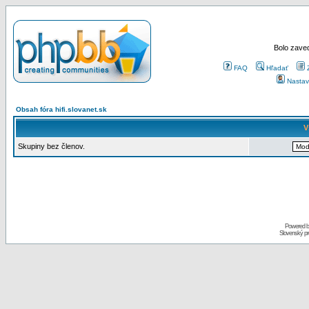
Bolo zaved
FAQ
Hľadať
Nastav
Obsah fóra hifi.slovanet.sk
V
Skupiny bez členov.
Powered 
Slovenský p