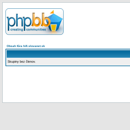
Obsah fóra hifi.slovanet.sk
Skupiny bez členov.