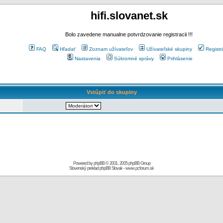
hifi.slovanet.sk
Bolo zavedene manualne potvrdzovanie registracii !!!
FAQ
Hľadať
Zoznam užívateľov
Užívateľské skupiny
Registr
Nastavenia
Súkromné správy
Prihlásenie
Vstúpiť do skupiny
Powered by
phpBB
© 2001, 2005 phpBB Group
Slovenský preklad
phpBB Slovak
-
www.pcforum.sk