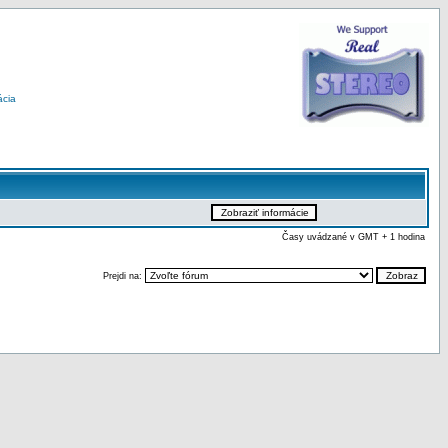
ácia
Časy uvádzané v GMT + 1 hodina
Prejdi na: