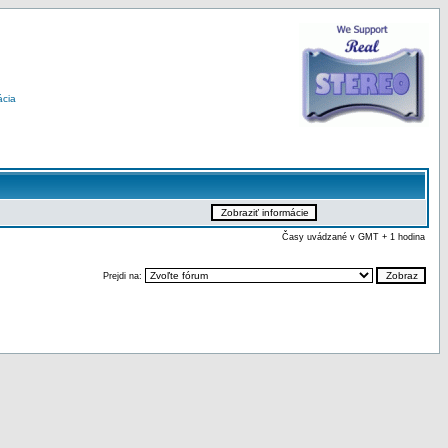
ácia
Časy uvádzané v GMT + 1 hodina
Prejdi na: