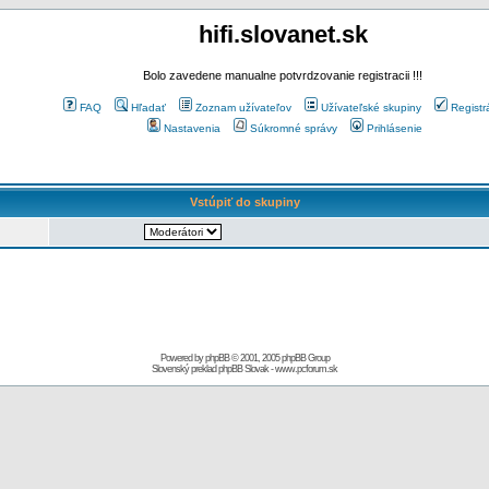
hifi.slovanet.sk
Bolo zavedene manualne potvrdzovanie registracii !!!
FAQ
Hľadať
Zoznam užívateľov
Užívateľské skupiny
Registr
Nastavenia
Súkromné správy
Prihlásenie
Vstúpiť do skupiny
Powered by
phpBB
© 2001, 2005 phpBB Group
Slovenský preklad
phpBB Slovak
-
www.pcforum.sk