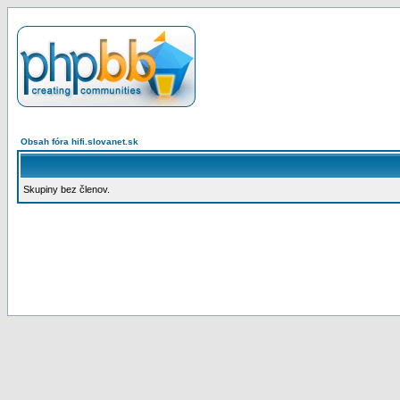
Obsah fóra hifi.slovanet.sk
Skupiny bez členov.