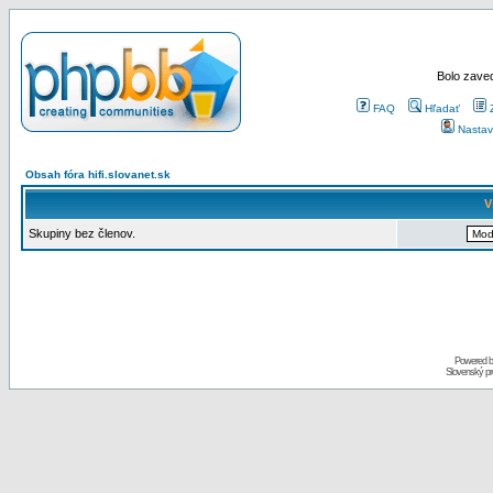
Bolo zaved
FAQ
Hľadať
Nastav
Obsah fóra hifi.slovanet.sk
V
Skupiny bez členov.
Powered 
Slovenský p