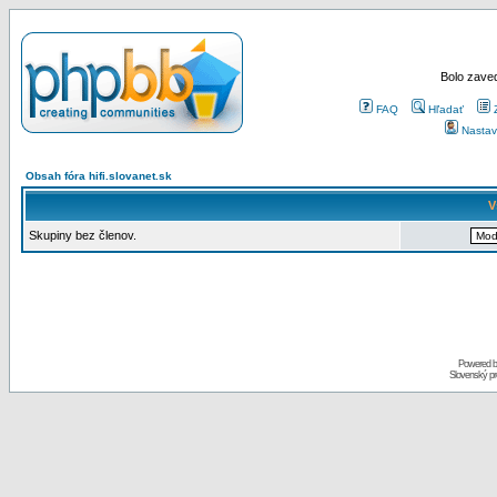
Bolo zaved
FAQ
Hľadať
Nastav
Obsah fóra hifi.slovanet.sk
V
Skupiny bez členov.
Powered 
Slovenský p