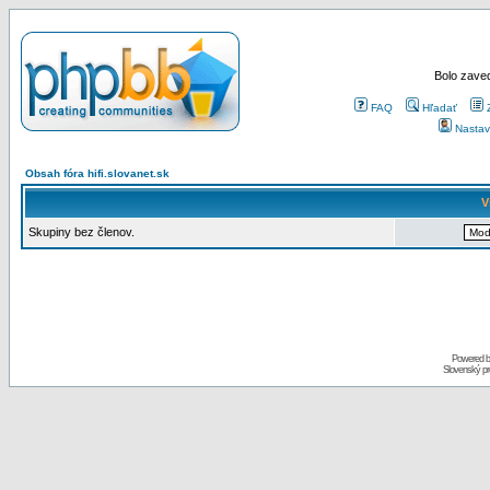
Bolo zaved
FAQ
Hľadať
Nastav
Obsah fóra hifi.slovanet.sk
V
Skupiny bez členov.
Powered 
Slovenský p