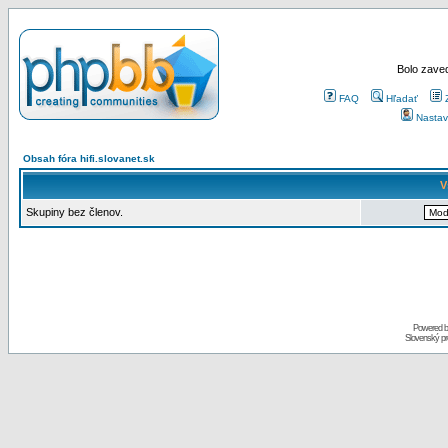
Bolo zaved
FAQ
Hľadať
Nastav
Obsah fóra hifi.slovanet.sk
V
Skupiny bez členov.
Powered 
Slovenský p