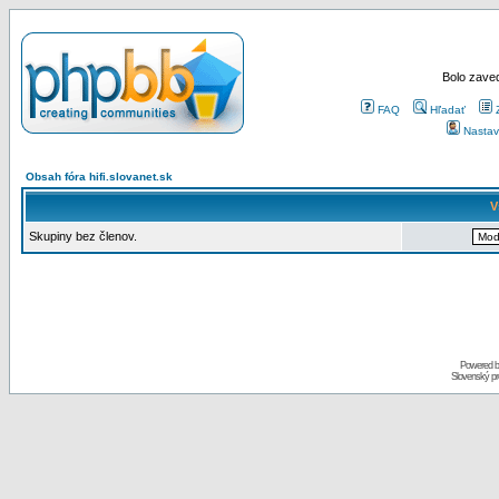
Bolo zaved
FAQ
Hľadať
Nastav
Obsah fóra hifi.slovanet.sk
V
Skupiny bez členov.
Powered 
Slovenský p