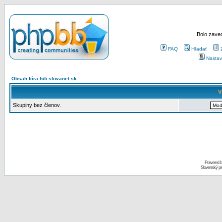
Bolo zaved
FAQ
Hľadať
Nastav
Obsah fóra hifi.slovanet.sk
V
Skupiny bez členov.
Powered 
Slovenský p