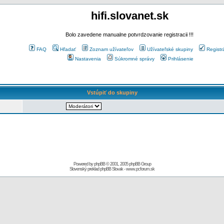
hifi.slovanet.sk
Bolo zavedene manualne potvrdzovanie registracii !!!
FAQ
Hľadať
Zoznam užívateľov
Užívateľské skupiny
Registr
Nastavenia
Súkromné správy
Prihlásenie
Vstúpiť do skupiny
Powered by
phpBB
© 2001, 2005 phpBB Group
Slovenský preklad
phpBB Slovak
-
www.pcforum.sk