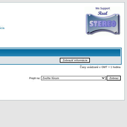
ácia
Časy uvádzané v GMT + 1 hodina
Prejdi na: