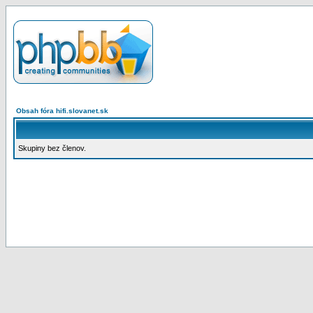
Obsah fóra hifi.slovanet.sk
Skupiny bez členov.