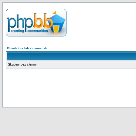
Obsah fóra hifi.slovanet.sk
Skupiny bez členov.