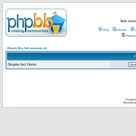
Bolo zaved
FAQ
Hľadať
Nastav
Obsah fóra hifi.slovanet.sk
V
Skupiny bez členov.
Powered 
Slovenský p