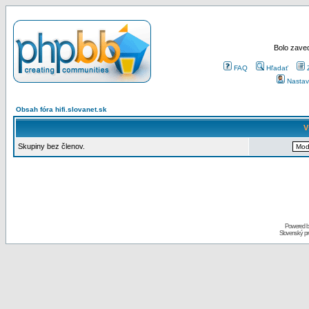
Bolo zaved
FAQ
Hľadať
Nastav
Obsah fóra hifi.slovanet.sk
V
Skupiny bez členov.
Powered 
Slovenský p