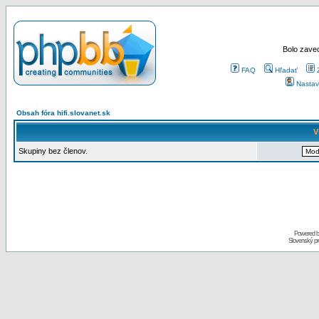
Bolo zaved
FAQ
Hľadať
Nastav
Obsah fóra hifi.slovanet.sk
V
Skupiny bez členov.
Powered 
Slovenský p