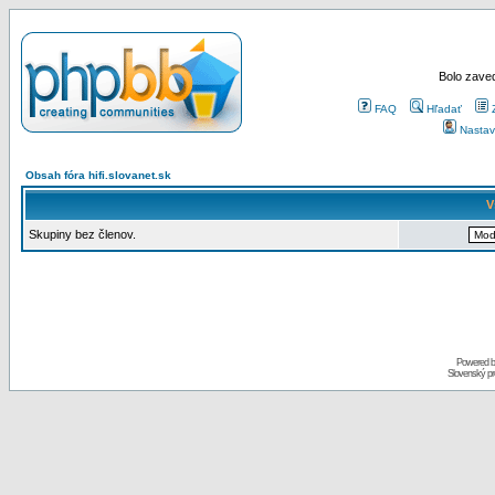
Bolo zaved
FAQ
Hľadať
Nastav
Obsah fóra hifi.slovanet.sk
V
Skupiny bez členov.
Powered 
Slovenský p