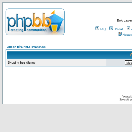
Bolo zaved
FAQ
Hľadať
Nastav
Obsah fóra hifi.slovanet.sk
V
Skupiny bez členov.
Powered 
Slovenský p