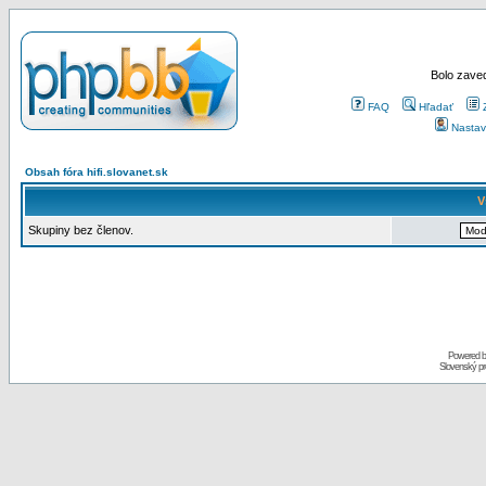
Bolo zaved
FAQ
Hľadať
Nastav
Obsah fóra hifi.slovanet.sk
V
Skupiny bez členov.
Powered 
Slovenský p