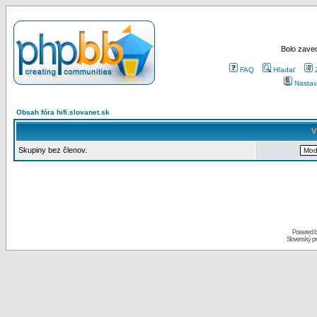
Bolo zaved
FAQ
Hľadať
Nastav
Obsah fóra hifi.slovanet.sk
V
Skupiny bez členov.
Powered 
Slovenský p