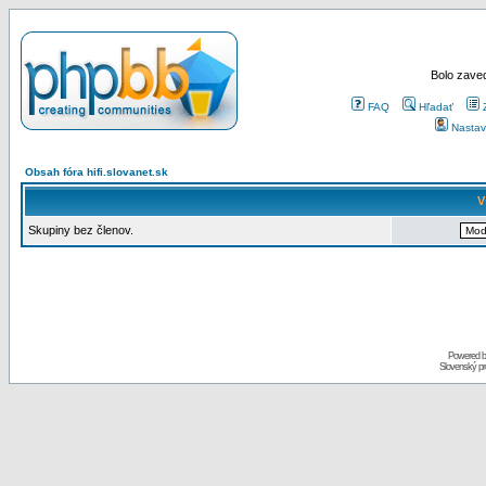
Bolo zaved
FAQ
Hľadať
Nastav
Obsah fóra hifi.slovanet.sk
V
Skupiny bez členov.
Powered 
Slovenský p