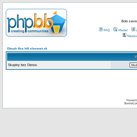
Bolo zaved
FAQ
Hľadať
Nastav
Obsah fóra hifi.slovanet.sk
V
Skupiny bez členov.
Powered 
Slovenský p