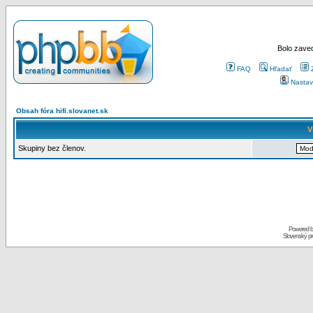
Bolo zaved
FAQ
Hľadať
Nastav
Obsah fóra hifi.slovanet.sk
V
Skupiny bez členov.
Powered 
Slovenský p