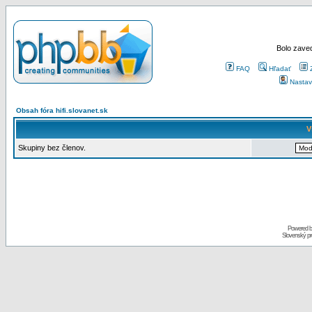
Bolo zaved
FAQ
Hľadať
Nastav
Obsah fóra hifi.slovanet.sk
V
Skupiny bez členov.
Powered 
Slovenský p