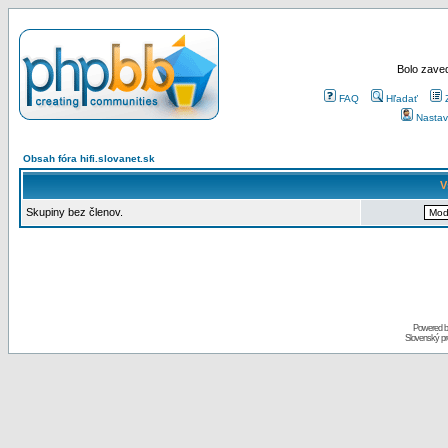
Bolo zaved
FAQ
Hľadať
Nastav
Obsah fóra hifi.slovanet.sk
V
Skupiny bez členov.
Powered 
Slovenský p