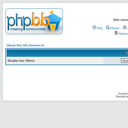
Bolo zaved
FAQ
Hľadať
Nastav
Obsah fóra hifi.slovanet.sk
V
Skupiny bez členov.
Powered 
Slovenský p