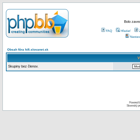
Bolo zaved
FAQ
Hľadať
Nastav
Obsah fóra hifi.slovanet.sk
V
Skupiny bez členov.
Powered 
Slovenský p