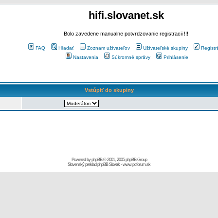
hifi.slovanet.sk
Bolo zavedene manualne potvrdzovanie registracii !!!
FAQ
Hľadať
Zoznam užívateľov
Užívateľské skupiny
Registr
Nastavenia
Súkromné správy
Prihlásenie
Vstúpiť do skupiny
Powered by
phpBB
© 2001, 2005 phpBB Group
Slovenský preklad
phpBB Slovak
-
www.pcforum.sk