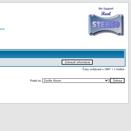
ácia
Časy uvádzané v GMT + 1 hodina
Prejdi na: