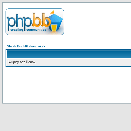
Obsah fóra hifi.slovanet.sk
Skupiny bez členov.