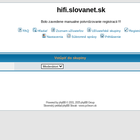
hifi.slovanet.sk
Bolo zavedene manualne potvrdzovanie registracii !!!
FAQ
Hľadať
Zoznam užívateľov
Užívateľské skupiny
Registr
Nastavenia
Súkromné správy
Prihlásenie
Vstúpiť do skupiny
Powered by
phpBB
© 2001, 2005 phpBB Group
Slovenský preklad
phpBB Slovak
-
www.pcforum.sk