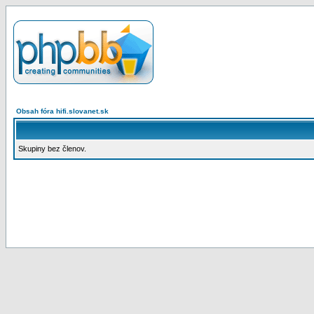
Obsah fóra hifi.slovanet.sk
Skupiny bez členov.