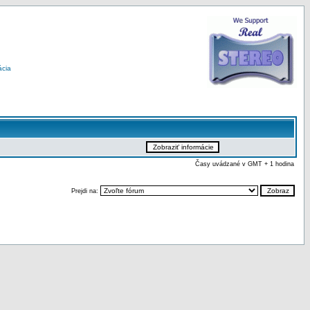
ácia
Časy uvádzané v GMT + 1 hodina
Prejdi na: