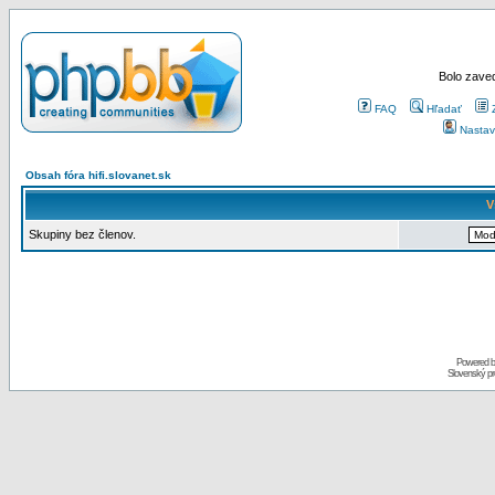
Bolo zaved
FAQ
Hľadať
Nastav
Obsah fóra hifi.slovanet.sk
V
Skupiny bez členov.
Powered 
Slovenský p