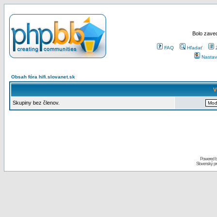
Bolo zaved
FAQ
Hľadať
Nastav
Obsah fóra hifi.slovanet.sk
V
Skupiny bez členov.
Powered 
Slovenský p