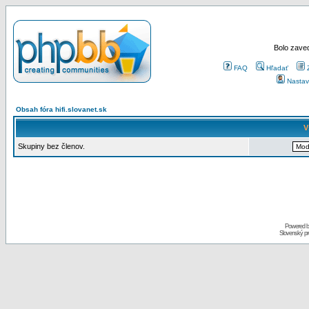
Bolo zaved
FAQ
Hľadať
Nastav
Obsah fóra hifi.slovanet.sk
V
Skupiny bez členov.
Powered 
Slovenský p