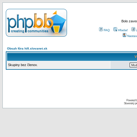
Bolo zaved
FAQ
Hľadať
Nastav
Obsah fóra hifi.slovanet.sk
V
Skupiny bez členov.
Powered 
Slovenský p