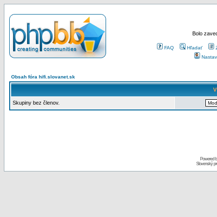
Bolo zaved
FAQ
Hľadať
Nastav
Obsah fóra hifi.slovanet.sk
V
Skupiny bez členov.
Powered 
Slovenský p