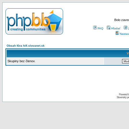
Bolo zaved
FAQ
Hľadať
Nastav
Obsah fóra hifi.slovanet.sk
V
Skupiny bez členov.
Powered 
Slovenský p