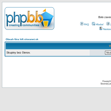
Bolo zaved
FAQ
Hľadať
Nastav
Obsah fóra hifi.slovanet.sk
V
Skupiny bez členov.
Powered 
Slovenský p