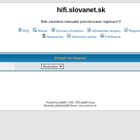
hifi.slovanet.sk
Bolo zavedene manualne potvrdzovanie registracii !!!
FAQ
Hľadať
Zoznam užívateľov
Užívateľské skupiny
Registr
Nastavenia
Súkromné správy
Prihlásenie
Vstúpiť do skupiny
Powered by
phpBB
© 2001, 2005 phpBB Group
Slovenský preklad
phpBB Slovak
-
www.pcforum.sk