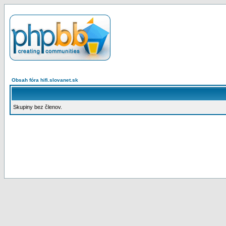
Obsah fóra hifi.slovanet.sk
Skupiny bez členov.