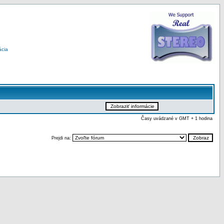
ácia
Časy uvádzané v GMT + 1 hodina
Prejdi na: