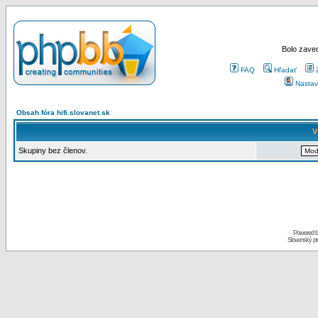
Bolo zaved
FAQ
Hľadať
Nastav
Obsah fóra hifi.slovanet.sk
V
Skupiny bez členov.
Powered 
Slovenský p